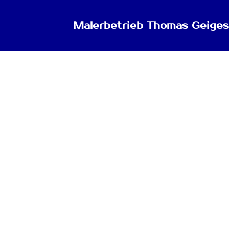
Malerbetrieb Thomas Geiges
Bodenbeläge
Verlegung von Bodenbelägen wie z.B.:
Laminatboden
Fertig-Parkett
PVC-Bodenbeläge
Teppichböden
Linoleum-Bodenbeläge