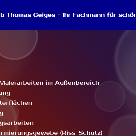
eb Thomas Geiges - Ihr Fachmann für sch
 Malerarbeiten im Außenbereich
tung
terflächen
g
gsarbeiten
Armierungsgewebe (Riss-Schutz)