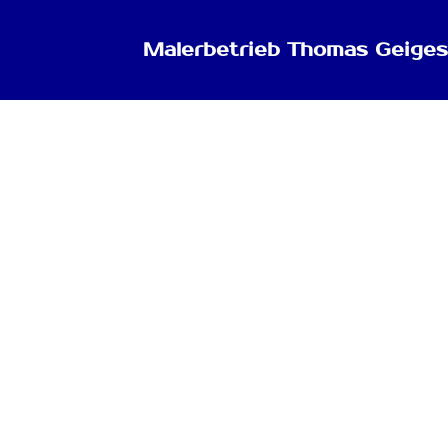
Malerbetrieb Thomas Geiges
Über mich
1981
Gesellenprüfung
1989
Meisterprüfung
1989
Gestalter / Farb- und Lackt
2000
Betriebswirt des Handwerk